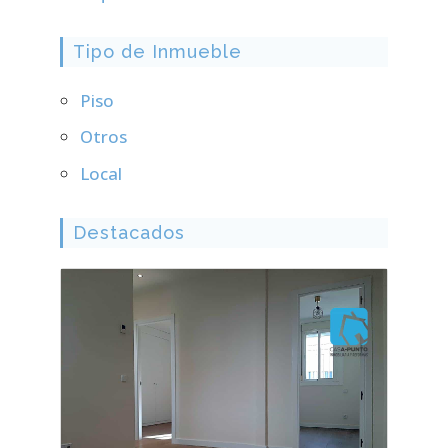
Tipo de Inmueble
Piso
Otros
Local
Destacados