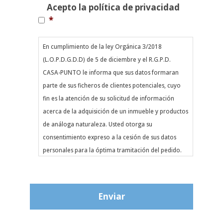
Política
Acepto la política de privacidad
de
*
privacidad
*
En cumplimiento de la ley Orgánica 3/2018
(L.O.P.D.G.D.D) de 5 de diciembre y el R.G.P.D.
CASA-PUNTO le informa que sus datos formaran
parte de sus ficheros de clientes potenciales, cuyo
fin es la atención de su solicitud de información
acerca de la adquisición de un inmueble y productos
de análoga naturaleza. Usted otorga su
consentimiento expreso a la cesión de sus datos
personales para la óptima tramitación del pedido.
Asimismo, la informamos de la posibilidad de
ejercitar los derechos de acceso, rectificación,
cancelación y oposición dirigiéndose al teléfono de
la agencia indicada.